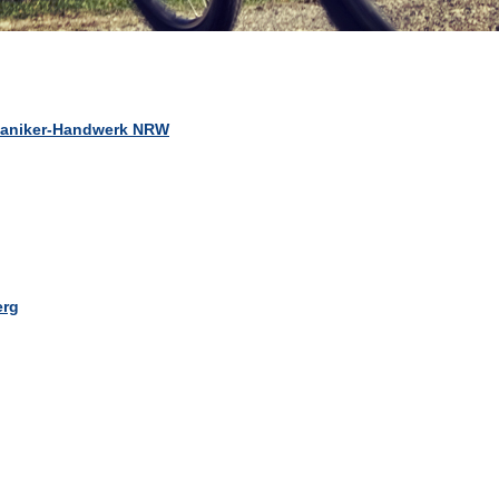
haniker-Handwerk NRW
erg